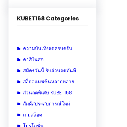
KUBET168 Categories
ความบันเทิงสดครบครัน
คาสิโนสด
สมัครวันนี้ รับส่วนลดทันที
สล็อตแมชชีนหลากหลาย
ส่วนลดพิเศษ KUBET168
สัมผัสประสบการณ์ใหม่
เกมสล็อต
โปรโมชั่น