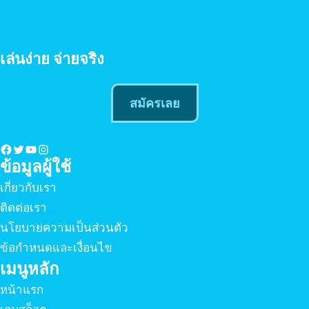
เล่นง่าย จ่ายจริง
สมัครเลย
Facebook
Twitter
YouTube
Instagram
ข้อมูลผู้ใช้
เกี่ยวกับเรา
ติดต่อเรา
นโยบายความเป็นส่วนตัว
ข้อกำหนดและเงื่อนไข
เมนูหลัก
หน้าแรก