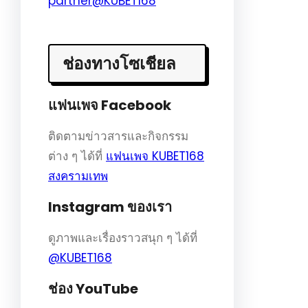
partner@KUBET168
ช่องทางโซเชียล
แฟนเพจ Facebook
ติดตามข่าวสารและกิจกรรม
ต่าง ๆ ได้ที่
แฟนเพจ KUBET168
สงครามเทพ
Instagram ของเรา
ดูภาพและเรื่องราวสนุก ๆ ได้ที่
@KUBET168
ช่อง YouTube