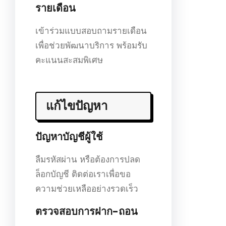
รายเดือน
เข้าร่วมแบบสอบถามรายเดือน
เพื่อช่วยพัฒนาบริการ พร้อมรับ
คะแนนสะสมพิเศษ
แก้ไขปัญหา
ปัญหาบัญชีผู้ใช้
ลืมรหัสผ่าน หรือต้องการปลด
ล็อกบัญชี ติดต่อเราเพื่อขอ
ความช่วยเหลืออย่างรวดเร็ว
ตรวจสอบการฝาก-ถอน