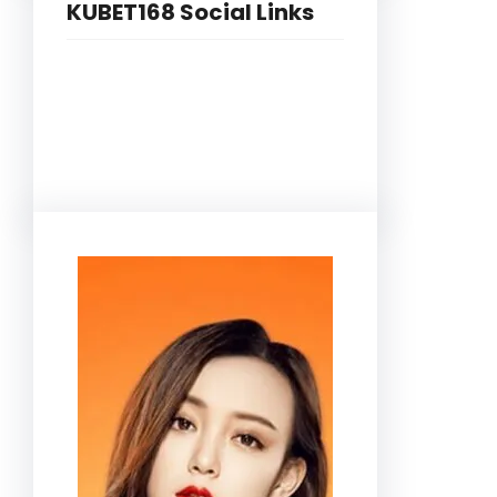
KUBET168 Social Links
Facebook
Twitter
LinkedIn
Instagram