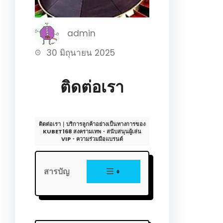
admin
30 มิถุนายน 2025
ติดต่อเรา
ติดต่อเรา｜บริการลูกค้าอย่างเป็นทางการของ
KUBET168 สงครามเทพ・สนับสนุนผู้เล่น
VIP・ความร่วมมือแบรนด์
สารบัญ