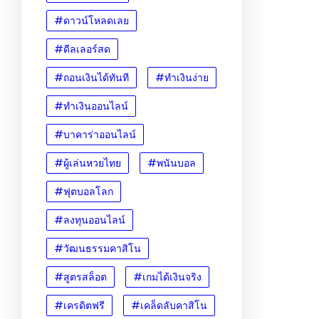
#ดาวน์โหลดเลย
#ดีลเลอร์สด
#ถอนเงินได้ทันที
#ทำเงินง่าย
#ทำเงินออนไลน์
#บาคาร่าออนไลน์
#ผู้เล่นหวยไทย
#พนันบอล
#ฟุตบอลโลก
#ลงทุนออนไลน์
#วัฒนธรรมคาสิโน
#สูตรสล็อต
#เกมได้เงินจริง
#เครดิตฟรี
#เคล็ดลับคาสิโน