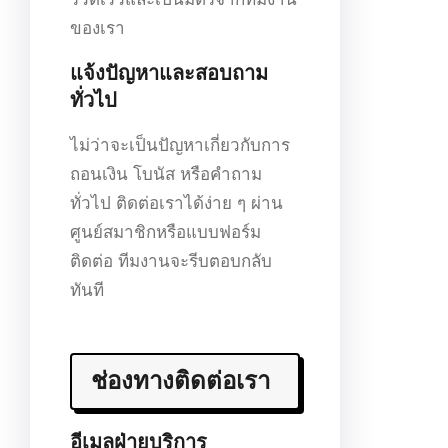
ของเรา
แจ้งปัญหาและสอบถาม
ทั่วไป
ไม่ว่าจะเป็นปัญหาเกี่ยวกับการ
ถอนเงิน โบนัส หรือคำถาม
ทั่วไป ติดต่อเราได้ง่าย ๆ ผ่าน
ศูนย์สมาชิกหรือแบบฟอร์ม
ติดต่อ ทีมงานจะรีบตอบกลับ
ทันที
ช่องทางติดต่อเรา
อีเมลฝ่ายบริการ