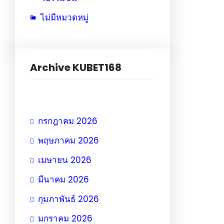
ไม่มีหมวดหมู่
Archive KUBET168
กรกฎาคม 2026
พฤษภาคม 2026
เมษายน 2026
มีนาคม 2026
กุมภาพันธ์ 2026
มกราคม 2026