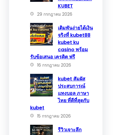
KUBET
29 กรกฎาคม 2026
เดิมพันง่ายได้เงิน
จริงที่ kubet88
kubet ku
casino พร้อม
รับข้อเสนอ เครดิต ฟรี
16 กรกฎาคม 2026
kubet สัมผัส
ประสบการณ์
แทงบอล ภาษา
ไทย ที่ดีที่สุดกับ
kubet
15 กรกฎาคม 2026
รีวิวเจาะลึก