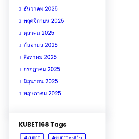
ธันวาคม 2025
พฤศจิกายน 2025
ตุลาคม 2025
กันยายน 2025
สิงหาคม 2025
กรกฎาคม 2025
มิถุนายน 2025
พฤษภาคม 2025
KUBET168 Tags
#KUBET
#KUBETคาสิโน