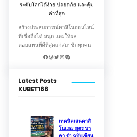
ระดับโลกได้ง่าย ปลอดภัย และคุ้ม
ค่าที่สุด
สร้างประสบการณ์คาสิโนออนไลน์
ที่เชื่อถือได้ สนุก และให้ผล
ตอบแทนที่ดีที่สุดแก่สมาชิกทุกคน
Facebook
WordPress
Twitter
Instagram
Skype
Latest Posts
KUBET168
เทคนิคเล่นคาสิ
โนและ สูตร บา
คา ร่า ฉบับเซียน