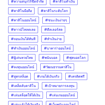
#ความสนุกไร้ขีดจำกัด
#คาสิโนทำเงิน
#คาสิโนมือถือ
#คาสิโนระดับโลก
#คาสิโนออนไลน์
#ชนะเงินง่ายๆ
#ดาวน์โหลดเลย
#ดีลเลอร์สด
#ถอนเงินได้ทันที
#ทำเงินง่าย
#ทำเงินออนไลน์
#บาคาร่าออนไลน์
#ผู้เล่นหวยไทย
#พนันบอล
#ฟุตบอลโลก
#ลงทุนออนไลน์
#วัฒนธรรมคาสิโน
#สูตรสล็อต
#เกมได้เงินจริง
#เครดิตฟรี
#เคล็ดลับคาสิโน
#เป้าหมายการลงทุน
#เล่นสล็อตให้ได้เงิน
#เล่นเกมออนไลน์
#เล่นแล้วได้เงินจริง
#เว็บพนันออนไลน์