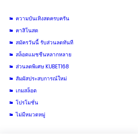
ความบันเทิงสดครบครัน
คาสิโนสด
สมัครวันนี้ รับส่วนลดทันที
สล็อตแมชชีนหลากหลาย
ส่วนลดพิเศษ KUBET168
สัมผัสประสบการณ์ใหม่
เกมสล็อต
โปรโมชั่น
ไม่มีหมวดหมู่