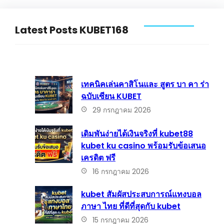
Latest Posts KUBET168
เทคนิคเล่นคาสิโนและ สูตร บา คา ร่า
ฉบับเซียน KUBET
29 กรกฎาคม 2026
เดิมพันง่ายได้เงินจริงที่ kubet88
kubet ku casino พร้อมรับข้อเสนอ
เครดิต ฟรี
16 กรกฎาคม 2026
kubet สัมผัสประสบการณ์แทงบอล
ภาษา ไทย ที่ดีที่สุดกับ kubet
15 กรกฎาคม 2026