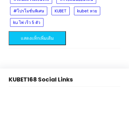
#โปรโมชั่นพิเศษ
KUBET
kubet หวย
ku ไพ่ เร็ว 5 ตัว
แสดงแท็กเพิ่มเติม
KUBET168 Social Links
Facebook
Twitter
LinkedIn
Instagram