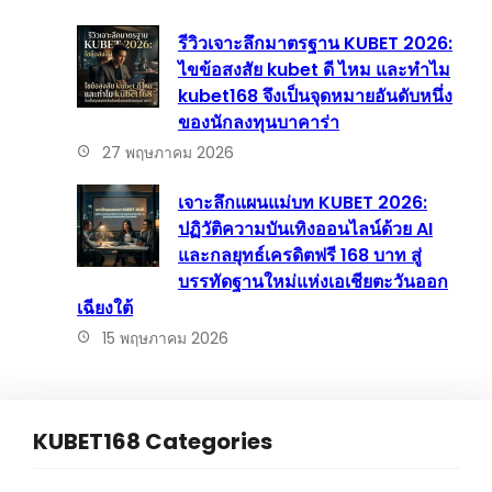
รีวิวเจาะลึกมาตรฐาน KUBET 2026:
ไขข้อสงสัย kubet ดี ไหม และทำไม
kubet168 จึงเป็นจุดหมายอันดับหนึ่ง
ของนักลงทุนบาคาร่า
27 พฤษภาคม 2026
เจาะลึกแผนแม่บท KUBET 2026:
ปฏิวัติความบันเทิงออนไลน์ด้วย AI
และกลยุทธ์เครดิตฟรี 168 บาท สู่
บรรทัดฐานใหม่แห่งเอเชียตะวันออก
เฉียงใต้
15 พฤษภาคม 2026
KUBET168 Categories