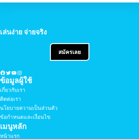
เล่นง่าย จ่ายจริง
สมัครเลย
Facebook
Twitter
YouTube
Instagram
ข้อมูลผู้ใช้
เกี่ยวกับเรา
ติดต่อเรา
นโยบายความเป็นส่วนตัว
ข้อกำหนดและเงื่อนไข
เมนูหลัก
หน้าแรก