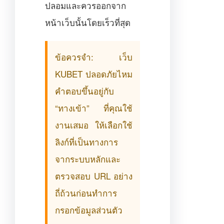
ปลอมและควรออกจาก
หน้าเว็บนั้นโดยเร็วที่สุด
ข้อควรจำ: เว็บ
KUBET ปลอดภัยไหม
คำตอบขึ้นอยู่กับ
“ทางเข้า” ที่คุณใช้
งานเสมอ ให้เลือกใช้
ลิงก์ที่เป็นทางการ
จากระบบหลักและ
ตรวจสอบ URL อย่าง
ถี่ถ้วนก่อนทำการ
กรอกข้อมูลส่วนตัว