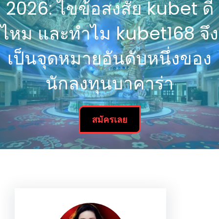
2026: ไขข้อสงสัย kubet ดี
h
ไหม และทำไม kubet168 จึง
เป็นจุดหมายอันดับหนึ่งของ
นักลงทุนบาคาร่า
สมัครเลย