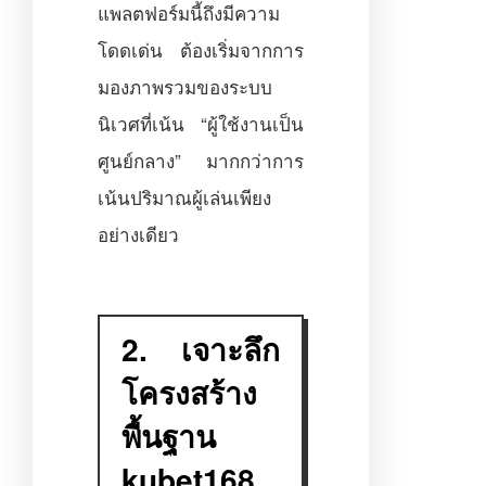
แพลตฟอร์มนี้ถึงมีความ
โดดเด่น ต้องเริ่มจากการ
มองภาพรวมของระบบ
นิเวศที่เน้น “ผู้ใช้งานเป็น
ศูนย์กลาง” มากกว่าการ
เน้นปริมาณผู้เล่นเพียง
อย่างเดียว
2. เจาะลึก
โครงสร้าง
พื้นฐาน
kubet168