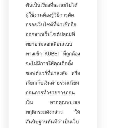
พันเป็นเรื่องที่ละเลยไม่ได้
ผู้ใช้งานต้องรู้วิธีการคัด
กรองเว็บไซต์ที่น่าเชื่อถือ
ออกจากเว็บไซต์ปลอมที่
พยายามลอกเลียนแบบ
ทางเข้า KUBET ที่ถูกต้อง
จะไม่มีการให้คุณติดตั้ง
ซอฟต์แวร์ที่น่าสงสัย หรือ
เรียกเก็บเงินค่าธรรมเนียม
ก่อนการทำรายการถอน
เงิน หากคุณพบเจอ
พฤติกรรมดังกล่าว ให้
สันนิษฐานทันทีว่าเป็นเว็บ