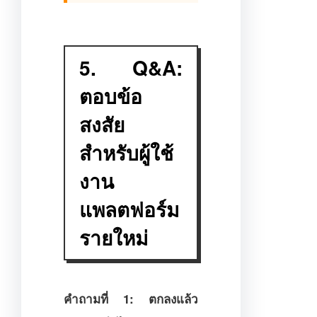
5. Q&A:
ตอบข้อ
สงสัย
สำหรับผู้ใช้
งาน
แพลตฟอร์ม
รายใหม่
คำถามที่ 1: ตกลงแล้ว