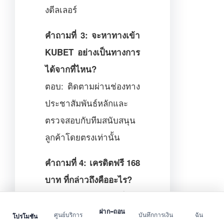
งดีลเลอร์
คำถามที่ 3: จะหาทางเข้า
KUBET อย่างเป็นทางการ
ได้จากที่ไหน?
ตอบ: ติดตามผ่านช่องทาง
ประชาสัมพันธ์หลักและ
ตรวจสอบกับทีมสนับสนุน
ลูกค้าโดยตรงเท่านั้น
คำถามที่ 4: เครดิตฟรี 168
บาท ที่กล่าวถึงคืออะไร?
ตอบ: เป็นโปรโมชั่นส่ง
เสริมการตลาดที่จัดขึ้น
ฝาก-ถอน
ศูนย์บริการ
บันทึกการเงิน
ฉัน
โปรโมชัน