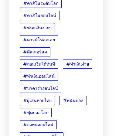
#คาสิโนระดับโลก
#คาสิโนออนไลน์
#ชนะเงินง่ายๆ
#ดาวน์โหลดเลย
#ดีลเลอร์สด
#ถอนเงินได้ทันที
#ทำเงินง่าย
#ทำเงินออนไลน์
#บาคาร่าออนไลน์
#ผู้เล่นหวยไทย
#พนันบอล
#ฟุตบอลโลก
#ลงทุนออนไลน์