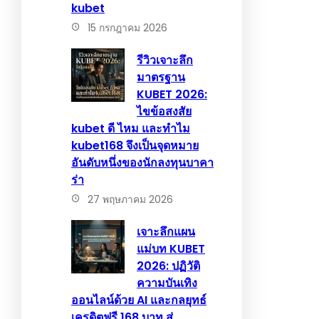
kubet
15 กรกฎาคม 2026
รีวิวเจาะลึก
มาตรฐาน
KUBET 2026:
ไขข้อสงสัย
kubet ดี ไหม และทำไม
kubet168 จึงเป็นจุดหมาย
อันดับหนึ่งของนักลงทุนบาคา
ร่า
27 พฤษภาคม 2026
เจาะลึกแผน
แม่บท KUBET
2026: ปฏิวัติ
ความบันเทิง
ออนไลน์ด้วย AI และกลยุทธ์
เครดิตฟรี 168 บาท สู่