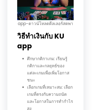
app-ดาวน์โหลดดีลเลอร์สดพา
วิธีทำเงินกับ KU
app
ศึกษากติกาเกม: เรียนรู้
กติกาและกลยุทธ์ของ
แต่ละเกมเพื่อเพิ่มโอกาส
ชนะ
เลือกเกมที่เหมาะสม: เลือก
เกมที่ตรงกับความถนัด
และโอกาสในการทำกำไร
สูง