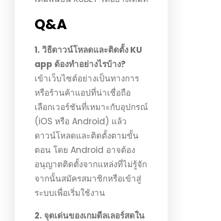
Q&A
1. วิธีดาวน์โหลดและติดตั้ง KU
app ต้องทำอย่างไรบ้าง?
เข้าเว็บไซต์อย่างเป็นทางการ
หรือร้านค้าแอปที่น่าเชื่อถือ
เลือกเวอร์ชันที่เหมาะกับอุปกรณ์
(iOS หรือ Android) แล้ว
ดาวน์โหลดและติดตั้งตามขั้น
ตอน โดย Android อาจต้อง
อนุญาตติดตั้งจากแหล่งที่ไม่รู้จัก
จากนั้นสมัครสมาชิกหรือเข้าสู่
ระบบเพื่อเริ่มใช้งาน
2. จุดเด่นของเกมดีลเลอร์สดใน