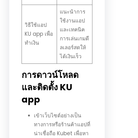
แนะนำการ
ใช้งานแอป
วิธีใช้แอป
และเทคนิค
KU app เพื่อ
การเล่นเกมดี
ทำเงิน
ลเลอร์สดให้
ได้เงินเร็ว
การดาวน์โหลด
และติดตั้ง KU
app
เข้าเว็บไซต์อย่างเป็น
ทางการหรือร้านค้าแอปที่
น่าเชื่อถือ Kubet เพื่อหา