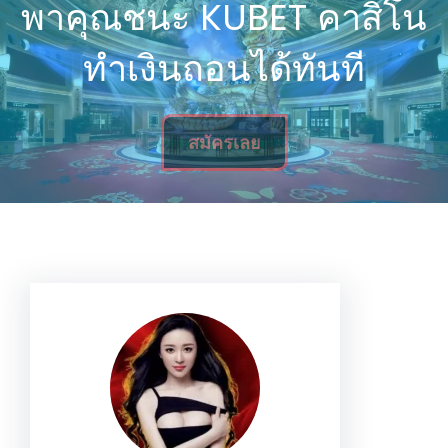
พาคุณชนะ KUBET คาสิโน
h
ทำเงินถอนได้ทันที
สมัครเลย