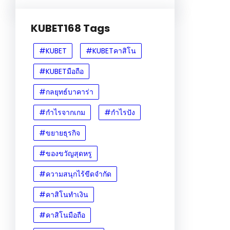
KUBET168 Tags
#KUBET
#KUBETคาสิโน
#KUBETมือถือ
#กลยุทธ์บาคาร่า
#กำไรจากเกม
#กำไรปัง
#ขยายธุรกิจ
#ของขวัญสุดหรู
#ความสนุกไร้ขีดจำกัด
#คาสิโนทำเงิน
#คาสิโนมือถือ