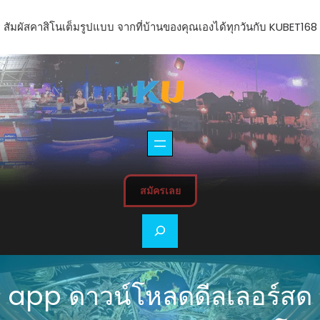
ข้าม
สัมผัสคาสิโนเต็มรูปแบบ จากที่บ้านของคุณเองได้ทุกวันกับ KUBET168
ไป
ยัง
เนื้อหา
สมัครเลย
S
e
a
r
app ดาวน์โหลดดีลเลอร์สด
c