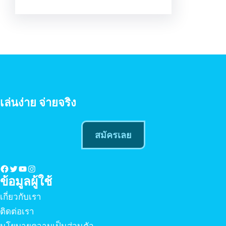
เล่นง่าย จ่ายจริง
สมัครเลย
Facebook
Twitter
YouTube
Instagram
ข้อมูลผู้ใช้
เกี่ยวกับเรา
ติดต่อเรา
นโยบายความเป็นส่วนตัว