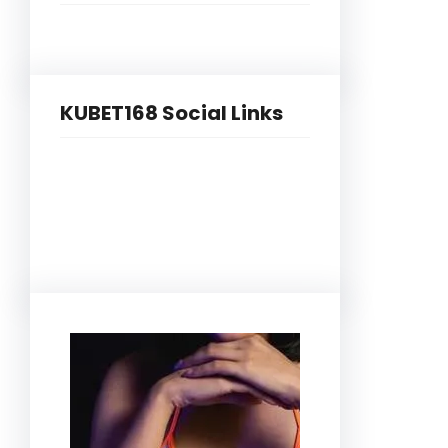
KUBET168 Social Links
Facebook
Twitter
LinkedIn
Instagram