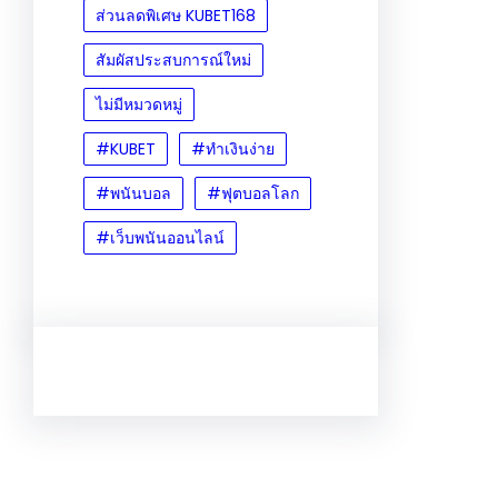
ส่วนลดพิเศษ KUBET168
สัมผัสประสบการณ์ใหม่
ไม่มีหมวดหมู่
#KUBET
#ทำเงินง่าย
#พนันบอล
#ฟุตบอลโลก
#เว็บพนันออนไลน์