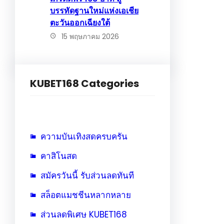
บรรทัดฐานใหม่แห่งเอเชีย
ตะวันออกเฉียงใต้
15 พฤษภาคม 2026
KUBET168 Categories
ความบันเทิงสดครบครัน
คาสิโนสด
สมัครวันนี้ รับส่วนลดทันที
สล็อตแมชชีนหลากหลาย
ส่วนลดพิเศษ KUBET168