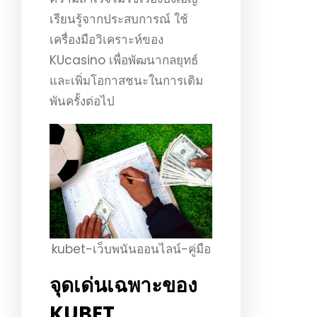
เรียนรู้จากประสบการณ์ ใช้
เครื่องมือวิเคราะห์ของ
KUcasino เพื่อพัฒนากลยุทธ์
และเพิ่มโอกาสชนะในการเดิม
พันครั้งต่อไป
kubet-เว็บพนันออนไลน์-คู่มือ
จุดเด่นเฉพาะของ
KUBET