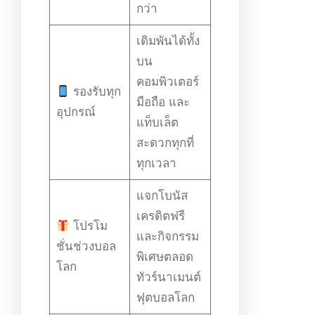
กว่า
เดิมพันได้ทั้ง
บน
คอมพิวเตอร์
รองรับทุก
มือถือ และ
อุปกรณ์
แท็บเล็ต
สะดวกทุกที่
ทุกเวลา
แจกโบนัส
เครดิตฟรี
โปรโม
และกิจกรรม
ชั่นช่วงบอล
พิเศษตลอด
โลก
ทัวร์นาเมนต์
ฟุตบอลโลก