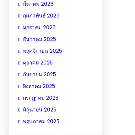
มีนาคม 2026
กุมภาพันธ์ 2026
มกราคม 2026
ธันวาคม 2025
พฤศจิกายน 2025
ตุลาคม 2025
กันยายน 2025
สิงหาคม 2025
กรกฎาคม 2025
มิถุนายน 2025
พฤษภาคม 2025