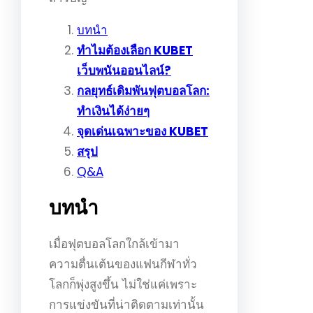
บทนำ
ทำไมต้องเลือก KUBET
เว็บพนันออนไลน์?
กลยุทธ์เดิมพันฟุตบอลโลก:
ทำเงินได้ง่ายๆ
จุดเด่นเฉพาะของ KUBET
สรุป
Q&A
บทนำ
เมื่อฟุตบอลโลกใกล้เข้ามา
ความตื่นเต้นของแฟนกีฬาทั่ว
โลกก็พุ่งสูงขึ้น ไม่ใช่แค่เพราะ
การแข่งขันที่น่าติดตามเท่านั้น