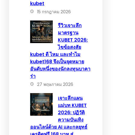
kubet
15 กรกฎาคม 2026
รีวิวเจาะลึก
มาตรฐาน
KUBET 2026:
ไขข้อสงสัย
kubet ดี ไหม และทำไม
kubet168 จึงเป็นจุดหมาย
อันดับหนึ่งของนักลงทุนบาคา
ร่า
27 พฤษภาคม 2026
เจาะลึกแผน
แม่บท KUBET
2026: ปฏิวัติ
ความบันเทิง
ออนไลน์ด้วย AI และกลยุทธ์
เครดิตฟรี 168 บาท สู่