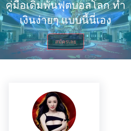
คู่มือเดิมพันฟุตบอลโลก ทำ
h
เงินง่ายๆ แบบนี้นี่เอง
สมัครเลย