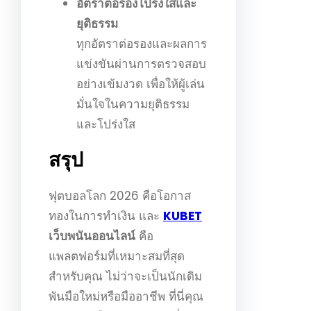
อัตราต่อรองโปร่งใสและ
ยุติธรรม
ทุกอัตราต่อรองและผลการ
แข่งขันผ่านการตรวจสอบ
อย่างเข้มงวด เพื่อให้ผู้เล่น
มั่นใจในความยุติธรรม
และโปร่งใส
สรุป
ฟุตบอลโลก 2026 คือโอกาส
ทองในการทำเงิน และ
KUBET
เว็บพนันออนไลน์
คือ
แพลตฟอร์มที่เหมาะสมที่สุด
สำหรับคุณ ไม่ว่าจะเป็นนักเดิม
พันมือใหม่หรือมืออาชีพ ที่นี่คุณ