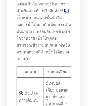
แต่ยังเป็นโอกาสทองในการวาง
เดิมพันและทำกำไรอีกด้วย!
KU
เว็บพนันออนไลน์ชั้นนำใน
วงการนี้ ได้มอบตัวเลือกการเดิม
พันมากมายพร้อมอินเทอร์เฟซที่
ใช้งานง่าย เพื่อให้ทุกคน
สามารถเข้าร่วมสนุกและทำเงิน
จากมหกรรมกีฬาครั้งนี้ได้อย่าง
สบายใจ
จุดเด่น
รายละเอียด
มีทั้งบอล
เดี่ยว บอลชุด
ตัวเลือก
สูง-ต่ำ เตะ
การเดิมพัน
มุม ใบเหลือง