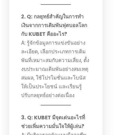
2. Q: กลยุทธ์สำคัญในการทำ
เงินจากการเดิมพันฟุตบอลโลก
กับ KUBET คืออะไร?
A: รู้จักข้อมูลการแข่งขันอย่าง
ละเอียด, เลือกประเภทการเดิม
พันที่เหมาะสมกับความเสี่ยง, ตั้ง
งบประมาณเดิมพันอย่างสมเหตุ
สมผล, ใช้โปรโมชั่นและโบนัส
ให้เป็นประโยชน์ และเรียนรู้
ปรับกลยุทธ์อย่างต่อเนื่อง
3. Q: KUBET มีจุดเด่นอะไรที่
ช่วยเพิ่มความมั่นใจให้ผู้เล่น?
A: มีบริการลูกค้าแบบมืออาชีพ