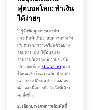
ฟุตบอลโลก: ทำเงิน
ได้ง่ายๆ
1. รู้จักข้อมูลการแข่งขัน
การเดิมพันที่ประสบความสำเร็จ
เริ่มต้นจากการเตรียมตัวอย่าง
รอบด้าน KU มีข้อมูลและ
รายงานวิเคราะห์การแข่งขัน
อย่างละเอียด
KUcasino
ช่วย
ให้คุณเข้าใจสภาพทีม นักกีฬา
และการเปลี่ยนแปลงของอัตรา
ต่อรอง เพื่อการตัดสินใจที่เฉียบ
คมยิ่งขึ้น
2. เลือกประเภทการเดิมพันที่