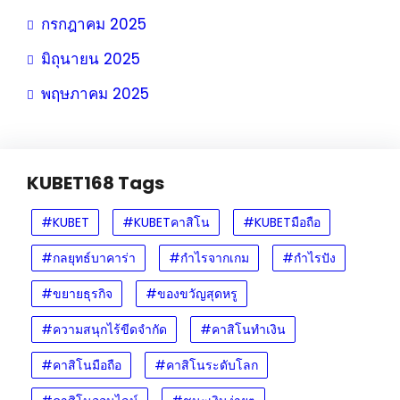
กรกฎาคม 2025
มิถุนายน 2025
พฤษภาคม 2025
KUBET168 Tags
#KUBET
#KUBETคาสิโน
#KUBETมือถือ
#กลยุทธ์บาคาร่า
#กำไรจากเกม
#กำไรปัง
#ขยายธุรกิจ
#ของขวัญสุดหรู
#ความสนุกไร้ขีดจำกัด
#คาสิโนทำเงิน
#คาสิโนมือถือ
#คาสิโนระดับโลก