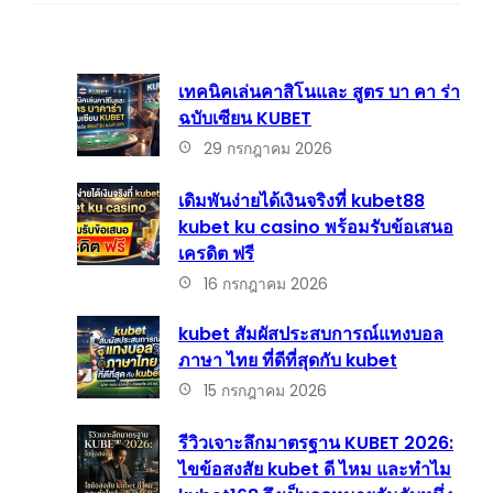
เทคนิคเล่นคาสิโนและ สูตร บา คา ร่า
ฉบับเซียน KUBET
29 กรกฎาคม 2026
เดิมพันง่ายได้เงินจริงที่ kubet88
kubet ku casino พร้อมรับข้อเสนอ
เครดิต ฟรี
16 กรกฎาคม 2026
kubet สัมผัสประสบการณ์แทงบอล
ภาษา ไทย ที่ดีที่สุดกับ kubet
15 กรกฎาคม 2026
รีวิวเจาะลึกมาตรฐาน KUBET 2026:
ไขข้อสงสัย kubet ดี ไหม และทำไม