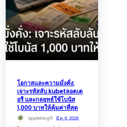
โอกาสและความมั่งคั่ง:
เจาะรหัสลับ kubetลอตเต
อรี และกลยุทธ์ใช้โบนัส
1,000 บาทให้คุ้มค่าที่สุด
appleblog
มี.ค. 6, 2026