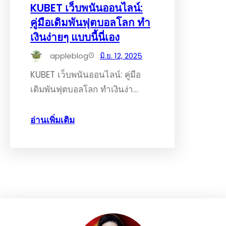
KUBET เว็บพนันออนไลน์:
คู่มือเดิมพันฟุตบอลโลก ทำ
เงินง่ายๆ แบบนี้นี่เอง
appleblog
มิ.ย. 12, 2025
KUBET เว็บพนันออนไลน์: คู่มือ
เดิมพันฟุตบอลโลก ทำเงินง่า…
อ่านเพิ่มเติม