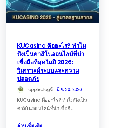
KUCasino คืออะไร? ทำไม
ถึงเป็นคาสิโนออนไลน์ที่น่า
เชื่อถือที่สุดในปี 2026:
วิเคราะห์ระบบและความ
ปลอดภัย
appleblog
มี.ค. 30, 2026
KUCasino คืออะไร? ทำไมถึงเป็น
คาสิโนออนไลน์ที่น่าเชื่อถื…
อ่านเพิ่มเติม