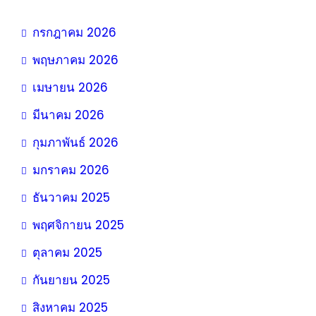
กรกฎาคม 2026
พฤษภาคม 2026
เมษายน 2026
มีนาคม 2026
กุมภาพันธ์ 2026
มกราคม 2026
ธันวาคม 2025
พฤศจิกายน 2025
ตุลาคม 2025
กันยายน 2025
สิงหาคม 2025